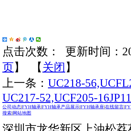
点击次数：
更新时间：2022-
页
】 【
关闭
】
上一条：
UC218-56,UCFL
UC217-52,UCF205-16JP11
公司动态
|
FYH轴承
|
FYH轴承产品展示
|
FYH轴承座
|
在线留言
|
F
搜索
|
网站地图
深圳市龙华新区上油松荔苑