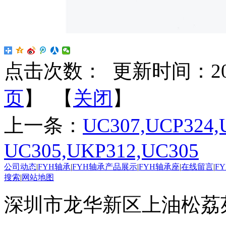
点击次数：
更新时间：2022-
页
】 【
关闭
】
上一条：
UC307,UCP324,
UC305,UKP312,UC305
公司动态
|
FYH轴承
|
FYH轴承产品展示
|
FYH轴承座
|
在线留言
|
F
搜索
|
网站地图
深圳市龙华新区上油松荔苑