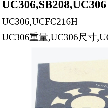
UC306,SB208,UC306
UC306,UCFC216H
UC306重量,UC306尺寸,