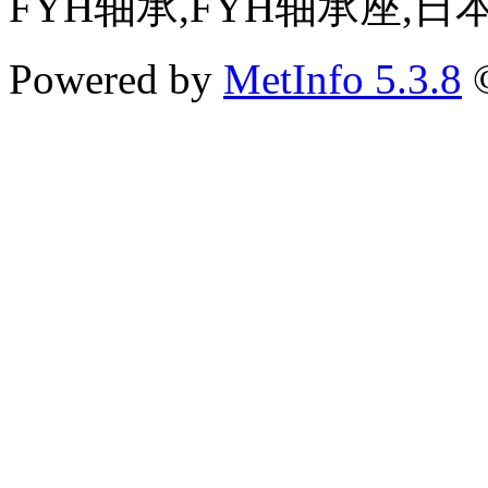
FYH轴承,FYH轴承座,
Powered by
MetInfo 5.3.8
©