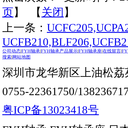
页
】 【
关闭
】
上一条：
UCFC205,UCPA2
UCFB210,BLF206,UCFB2
公司动态
|
FYH轴承
|
FYH轴承产品展示
|
FYH轴承座
|
在线留言
|
F
搜索
|
网站地图
深圳市龙华新区上油松荔苑
0755-22361750/13823671
粤ICP备13023418号