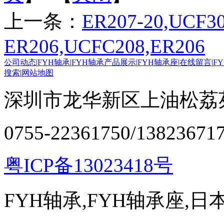
上一条：
ER207-20,UCF30
ER206,UCFC208,ER206
公司动态
|
FYH轴承
|
FYH轴承产品展示
|
FYH轴承座
|
在线留言
|
F
搜索
|
网站地图
深圳市龙华新区上油松荔苑
0755-22361750/13823671
粤ICP备13023418号
FYH轴承,FYH轴承座,