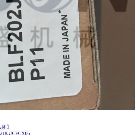
关闭
】
218,UCFCX06