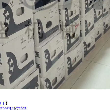
关闭
】
F206H,UCT205