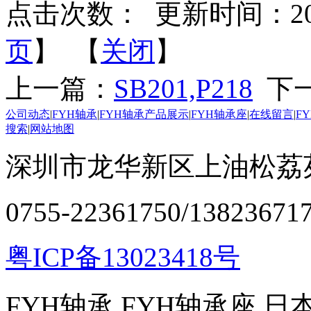
点击次数：
更新时间：2022-
页
】 【
关闭
】
上一篇：
SB201,P218
下
公司动态
|
FYH轴承
|
FYH轴承产品展示
|
FYH轴承座
|
在线留言
|
F
搜索
|
网站地图
深圳市龙华新区上油松荔苑
0755-22361750/13823671
粤ICP备13023418号
FYH轴承,FYH轴承座,