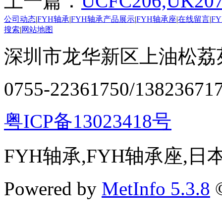
上一篇：
UCFC206,UK20
公司动态
|
FYH轴承
|
FYH轴承产品展示
|
FYH轴承座
|
在线留言
|
F
搜索
|
网站地图
深圳市龙华新区上油松荔苑
0755-22361750/13823671
粤ICP备13023418号
FYH轴承,FYH轴承座,
Powered by
MetInfo 5.3.8
©