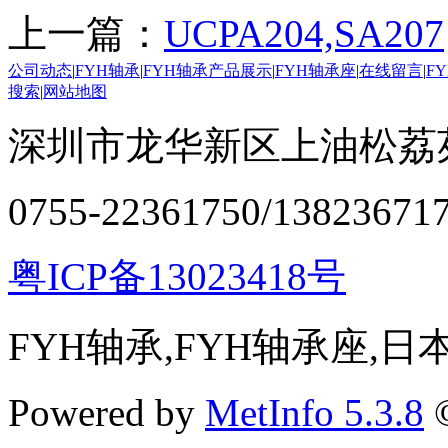
上一篇：
UCPA204,SA207
公司动态
|
FYH轴承
|
FYH轴承产品展示
|
FYH轴承座
|
在线留言
|
F
搜索
|
网站地图
深圳市龙华新区上油松荔苑
0755-22361750/13823671
粤ICP备13023418号
FYH轴承,FYH轴承座,
Powered by
MetInfo 5.3.8
©