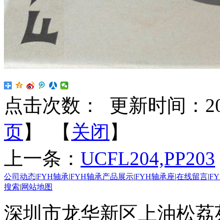
点击次数：
更新时间：2026-
页
】 【
关闭
】
上一条：
UCFL204,PP203
公司动态
|
FYH轴承
|
FYH轴承产品展示
|
FYH轴承座
|
在线留言
|
F
搜索
|
网站地图
深圳市龙华新区上油松荔苑